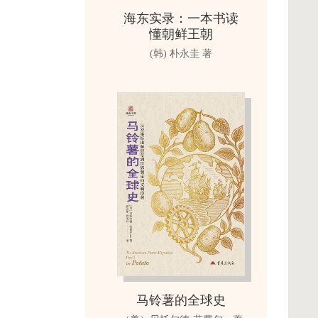
海东实录：一本书读
懂朝鲜王朝
(韩) 朴永圭 著
马铃薯的全球史