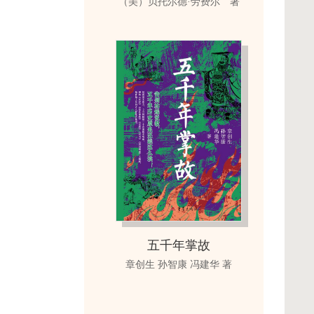
（美）贝托尔德·劳费尔 著
五千年掌故
章创生 孙智康 冯建华 著