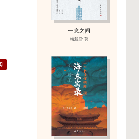
一念之间
梅裁雪 著
阅