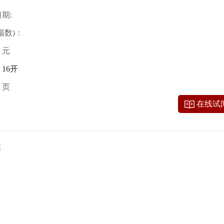
期:
幅数)：
：
元
：
16开
：
页
在线试
：
案