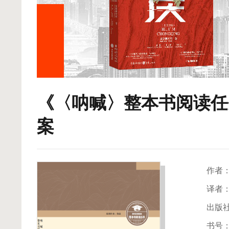
《〈呐喊〉整本书阅读任
案
作者
译者
出版
书号